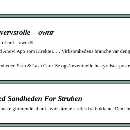
vervsrolle – ownr
t i Lind – ownr®
ved Anovi ApS som Direktør. … Virksomhedens branche var den
omheden Skin & Lash Care. Se også eventuelle bestyrelses-poste
ed Sandheden For Struben
anske glimrende afsnit, hvor fårene skilles fra bukkene. Den s