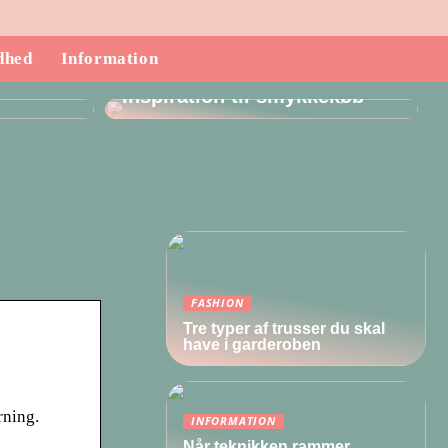
dhed
Information
ndende
Inspiration til smykkekøb
FASHION
Tre typer af trusser du skal
have i garderoben
rning.
INFORMATION
Når teknikken rammer