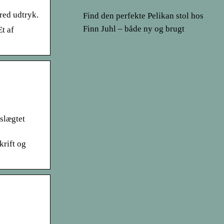
red udtryk.
Find den perfekte Pelikan stol hos
Finn Juhl – både ny og brugt
t af
slægtet
rift og