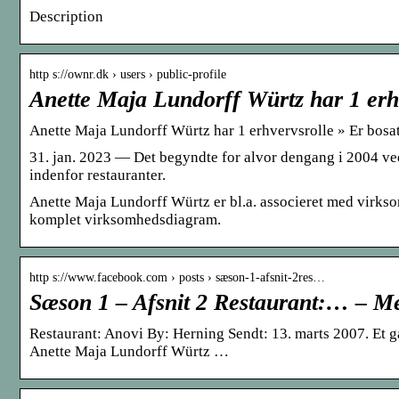
Description
http s://ownr.dk › users › public-profile
Anette Maja Lundorff Würtz har 1 erh
Anette Maja Lundorff Würtz har 1 erhvervsrolle » Er bosa
31. jan. 2023 — Det begyndte for alvor dengang i 2004 
indenfor restauranter.
Anette Maja Lundorff Würtz er bl.a. associeret med virks
komplet virksomhedsdiagram.
http s://www.facebook.com › posts › sæson-1-afsnit-2res…
Sæson 1 – Afsnit 2 Restaurant:… – M
Restaurant: Anovi By: Herning Sendt: 13. marts 2007. Et g
Anette Maja Lundorff Würtz …