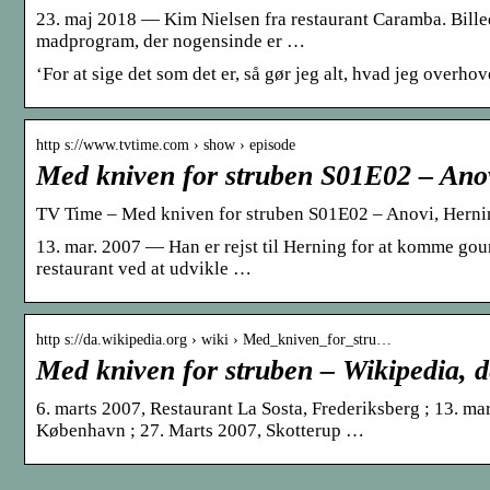
23. maj 2018 — Kim Nielsen fra restaurant Caramba. Bille
madprogram, der nogensinde er …
‘For at sige det som det er, så gør jeg alt, hvad jeg overhov
http s://www.tvtime.com › show › episode
Med kniven for struben S01E02 – An
TV Time – Med kniven for struben S01E02 – Anovi, Hern
13. mar. 2007 — Han er rejst til Herning for at komme go
restaurant ved at udvikle …
http s://da.wikipedia.org › wiki › Med_kniven_for_stru…
Med kniven for struben – Wikipedia, d
6. marts 2007, Restaurant La Sosta, Frederiksberg ; 13. ma
København ; 27. Marts 2007, Skotterup …