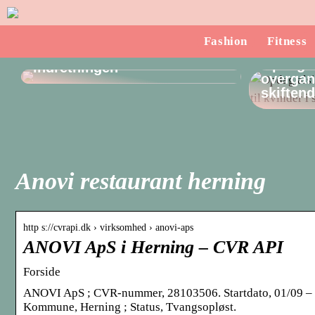
Sådan finder du en
Fashion
Fitness
dørstopper, som passer til
Opdag a
indretningen
overgang
skiften
Anovi restaurant herning
http s://cvrapi.dk › virksomhed › anovi-aps
ANOVI ApS i Herning – CVR API
Forside
ANOVI ApS ; CVR-nummer, 28103506. Startdato, 01/09 – 2
Kommune, Herning ; Status, Tvangsopløst.