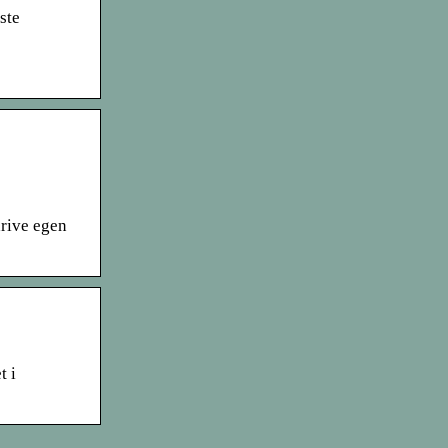
ste
drive egen
t i