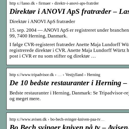
http s://lasso.dk › firmaer › direktr-i-anovi-aps-fratrder
Direktør i ANOVI ApS fratræder – La
Direktør i ANOVI ApS fratræder
15. sep. 2004 — ANOVI ApS er registreret under branchen
99, 7400 Herning, Danmark.
I følge CVR-registeret fratræder Anette Maja Lundorff Wü
registrerede direktør i CVR. Anette Maja Lundorff Würtz ha
post i CVR er nu som stifter og direktør …
http s://www.tripadvisor.dk › … › Vestjylland › Herning
De 10 bedste restauranter i Herning –
Bedste restauranter i Herning, Danmark: Se Tripadvisor-rej
og meget mere.
http s://www.avisen.dk › bo-bech-svinger-kniven-paa-tv…
Bo Bech svinger kniven på tv – Avisen