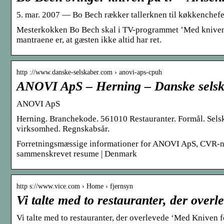
5. mar. 2007 — Bo Bech rækker tallerknen til køkkenchefen 
Mesterkokken Bo Bech skal i TV-programmet ’Med kniven fo
mantraene er, at gæsten ikke altid har ret.
http ://www.danske-selskaber.com › anovi-aps-cpuh
ANOVI ApS – Herning – Danske sels
ANOVI ApS
Herning. Branchekode. 561010 Restauranter. Formål. Selsk
virksomhed. Regnskabsår.
Forretningsmæssige informationer for ANOVI ApS, CVR-n
sammenskrevet resume | Denmark
http s://www.vice.com › Home › fjernsyn
Vi talte med to restauranter, der ove
Vi talte med to restauranter, der overlevede ‘Med Kniven f