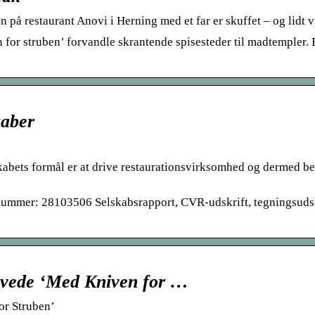
på restaurant Anovi i Herning med et far er skuffet – og lidt v
r struben’ forvandle skrantende spisesteder til madtempler. E
kaber
abets formål er at drive restaurationsvirksomhed og dermed be
ummer: 28103506 Selskabsrapport, CVR-udskrift, tegningsudsk
rlevede ‘Med Kniven for …
or Struben’