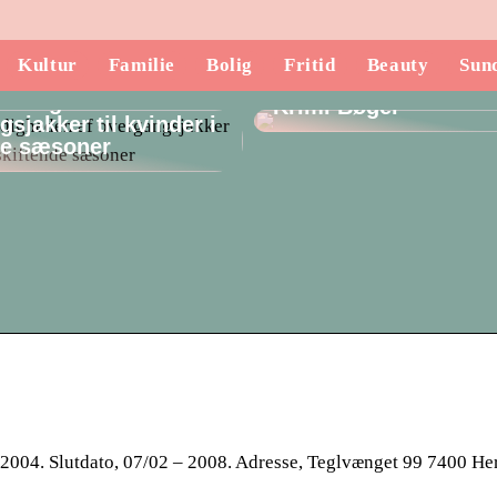
Kultur
Familie
Bolig
Fritid
Beauty
Sun
Opdag de Mest Spæ
lsidigheden af
Krimi Bøger
sjakker til kvinder i
de sæsoner
004. Slutdato, 07/02 – 2008. Adresse, Teglvænget 99 7400 He