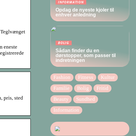
INFORMATION
Opdag de nyeste kjoler til
enhver anledning
… Teglvænget
BOLIG
m eneste
Sådan finder du en
registrerede
dørstopper, som passer til
indretningen
Fashion
Fitness
Kultur
Familie
Bolig
Fritid
 pris, sted
Beauty
Sundhed
Information