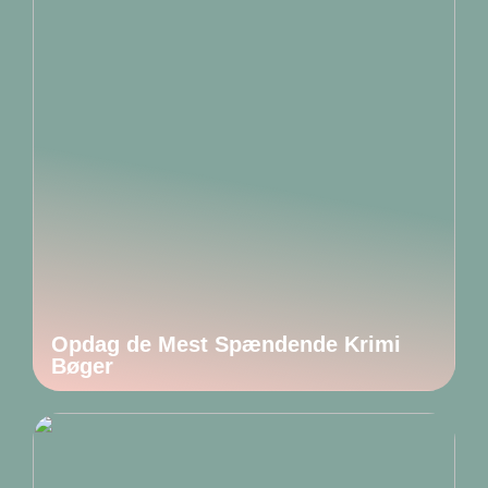
Opdag de Mest Spændende Krimi
Bøger