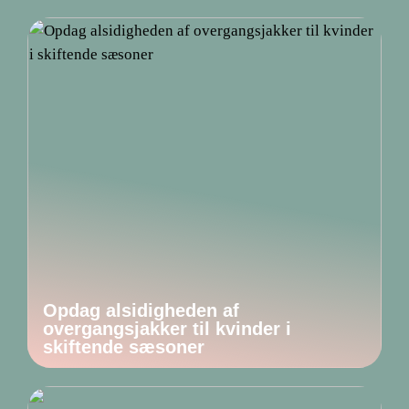
Opdag alsidigheden af
overgangsjakker til kvinder i
skiftende sæsoner