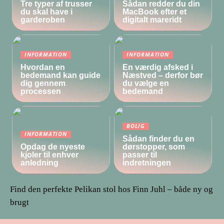
Tre typer af trusser
Sådan redder du din
du skal have i
MacBook efter et
garderoben
digitalt mareridt
INFORMATION
INFORMATION
Hvordan en
En værdig afsked i
bedemand kan guide
Næstved – derfor bør
dig gennem
du vælge en
processen
bedemand
BOLIG
INFORMATION
Sådan finder du en
Opdag de nyeste
dørstopper, som
kjoler til enhver
passer til
anledning
indretningen
Find den perfekte Pelikan stol hos Finn Juhl – både ny og
brugt