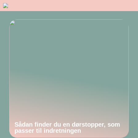
Sådan finder du en dørstopper, som
passer til indretningen