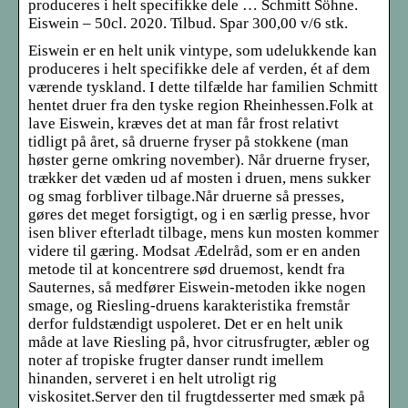
produceres i helt specifikke dele … Schmitt Söhne.
Eiswein – 50cl. 2020. Tilbud. Spar 300,00 v/6 stk.
Eiswein er en helt unik vintype, som udelukkende kan
produceres i helt specifikke dele af verden, ét af dem
værende tyskland. I dette tilfælde har familien Schmitt
hentet druer fra den tyske region Rheinhessen.Folk at
lave Eiswein, kræves det at man får frost relativt
tidligt på året, så druerne fryser på stokkene (man
høster gerne omkring november). Når druerne fryser,
trækker det væden ud af mosten i druen, mens sukker
og smag forbliver tilbage.Når druerne så presses,
gøres det meget forsigtigt, og i en særlig presse, hvor
isen bliver efterladt tilbage, mens kun mosten kommer
videre til gæring. Modsat Ædelråd, som er en anden
metode til at koncentrere sød druemost, kendt fra
Sauternes, så medfører Eiswein-metoden ikke nogen
smage, og Riesling-druens karakteristika fremstår
derfor fuldstændigt uspoleret. Det er en helt unik
måde at lave Riesling på, hvor citrusfrugter, æbler og
noter af tropiske frugter danser rundt imellem
hinanden, serveret i en helt utroligt rig
viskositet.Server den til frugtdesserter med smæk på