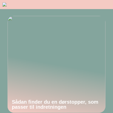
Sådan finder du en dørstopper, som
passer til indretningen