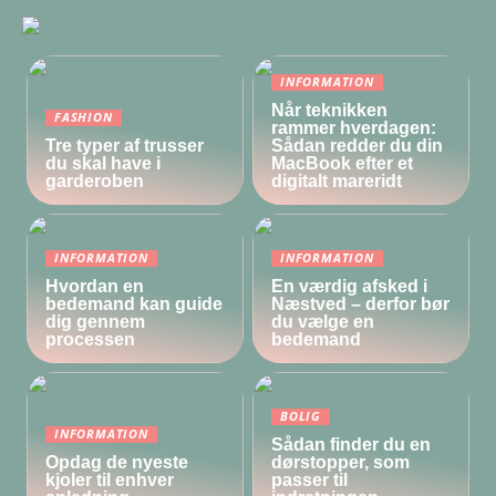
INFORMATION
Når teknikken
FASHION
rammer hverdagen:
Tre typer af trusser
Sådan redder du din
du skal have i
MacBook efter et
garderoben
digitalt mareridt
INFORMATION
INFORMATION
Hvordan en
En værdig afsked i
bedemand kan guide
Næstved – derfor bør
dig gennem
du vælge en
processen
bedemand
BOLIG
INFORMATION
Sådan finder du en
Opdag de nyeste
dørstopper, som
kjoler til enhver
passer til