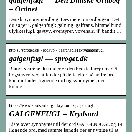
galgenfugl — Den Danske Ordbog
– Ordnet
Dansk Synonymordbog. Læs mere om ordbogen: Det
du søger i. galgenfugl: galning, galfrans, himmelhund,
ulykkesfugl, gavtyv, eventyrer, vovehals, jf. bandit …
http s://sproget.dk › lookup › SearchableText=galgenfugl
galgenfugl — sproget.dk
Blandt svarene du finder er den bedste farcør med 6
bogstaver, ved at klikke på dette eller på andre ord,
kan du findes lignende ord og synonymer, der
kunne …
http s://www.krydsord.org › krydsord › galgenfugl
GALGENFUGL – Krydsord
Liste over synonymer til det ord GALGENFUGL og 14
lignende ord, med samme længde der er nyttige til at