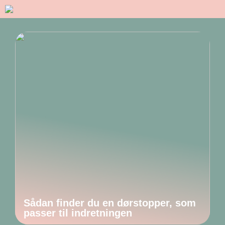
Sådan finder du en dørstopper, som
passer til indretningen