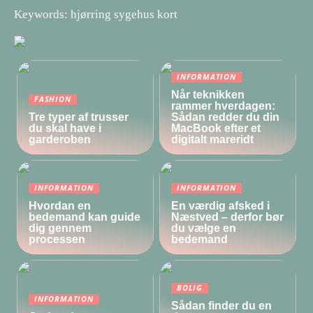
Keywords: hjørring sygehus kort
INFORMATION
Når teknikken
FASHION
rammer hverdagen:
Tre typer af trusser
Sådan redder du din
du skal have i
MacBook efter et
garderoben
digitalt mareridt
INFORMATION
INFORMATION
Hvordan en
En værdig afsked i
bedemand kan guide
Næstved – derfor bør
dig gennem
du vælge en
processen
bedemand
BOLIG
INFORMATION
Sådan finder du en