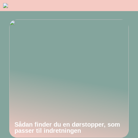
Sådan finder du en dørstopper, som
passer til indretningen