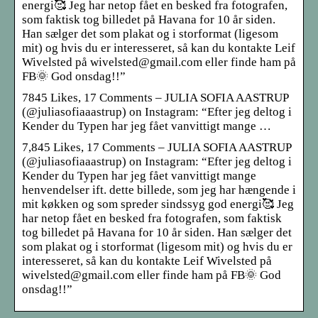
energi🥰 Jeg har netop fået en besked fra fotografen,
som faktisk tog billedet på Havana for 10 år siden.
Han sælger det som plakat og i storformat (ligesom
mit) og hvis du er interesseret, så kan du kontakte Leif
Wivelsted på wivelsted@gmail.com eller finde ham på
FB🌞 God onsdag!!”
7845 Likes, 17 Comments – JULIA SOFIA AASTRUP
(@juliasofiaaastrup) on Instagram: “Efter jeg deltog i
Kender du Typen har jeg fået vanvittigt mange …
7,845 Likes, 17 Comments – JULIA SOFIA AASTRUP
(@juliasofiaaastrup) on Instagram: “Efter jeg deltog i
Kender du Typen har jeg fået vanvittigt mange
henvendelser ift. dette billede, som jeg har hængende i
mit køkken og som spreder sindssyg god energi🥰 Jeg
har netop fået en besked fra fotografen, som faktisk
tog billedet på Havana for 10 år siden. Han sælger det
som plakat og i storformat (ligesom mit) og hvis du er
interesseret, så kan du kontakte Leif Wivelsted på
wivelsted@gmail.com eller finde ham på FB🌞 God
onsdag!!”