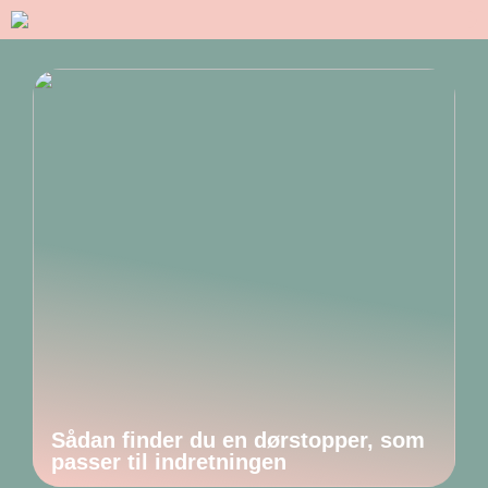
Sådan finder du en dørstopper, som
passer til indretningen