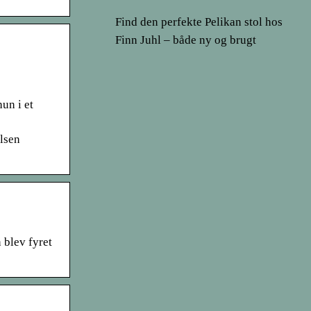
Find den perfekte Pelikan stol hos
Finn Juhl – både ny og brugt
un i et
elsen
blev fyret