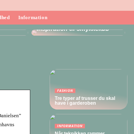
dhed
Information
ndende
Inspiration til smykkekøb
FASHION
Tre typer af trusser du skal
have i garderoben
Danielsen”
enhavns
INFORMATION
Når teknikken rammer