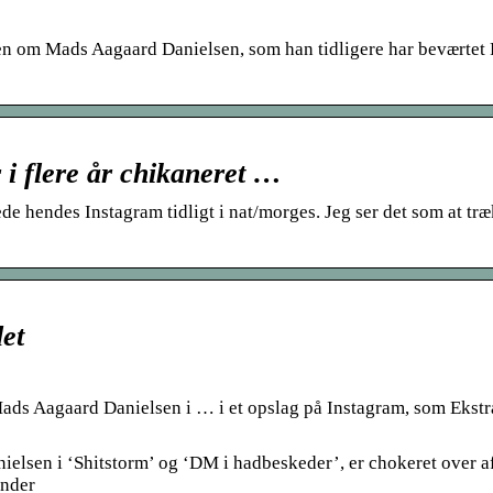
 om Mads Aagaard Danielsen, som han tidligere har beværtet 
i flere år chikaneret …
e hendes Instagram tidligt i nat/morges. Jeg ser det som at træ
det
ds Aagaard Danielsen i … i et opslag på Instagram, som Ekstr
lsen i ‘Shitstorm’ og ‘DM i hadbeskeder’, er chokeret over af
inder