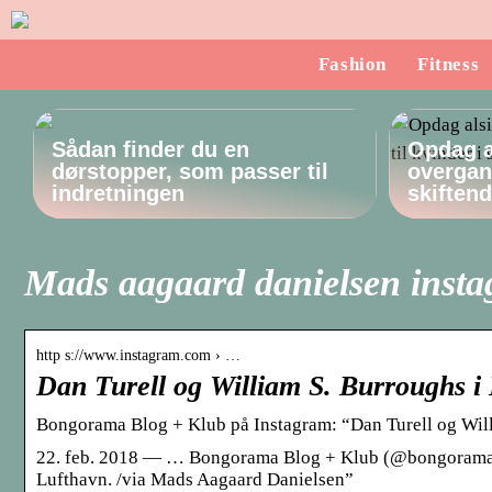
Fashion
Fitness
Sådan finder du en
Opdag a
dørstopper, som passer til
overgang
indretningen
skiften
Mads aagaard danielsen inst
http s://www.instagram.com › …
Dan Turell og William S. Burroughs 
Bongorama Blog + Klub på Instagram: “Dan Turell og Wil
22. feb. 2018 — … Bongorama Blog + Klub (@bongoramadk
Lufthavn. /via Mads Aagaard Danielsen”