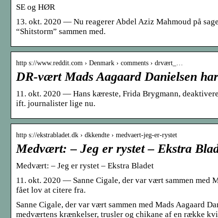
SE og HØR
13. okt. 2020 — Nu reagerer Abdel Aziz Mahmoud på sagen
“Shitstorm” sammen med.
http s://www.reddit.com › Denmark › comments › drvært_…
DR-vært Mads Aagaard Danielsen har 
11. okt. 2020 — Hans kæreste, Frida Brygmann, deaktivered
ift. journalister lige nu.
http s://ekstrabladet.dk › dkkendte › medvaert-jeg-er-rystet
Medvært: – Jeg er rystet – Ekstra Bla
Medvært: – Jeg er rystet – Ekstra Bladet
11. okt. 2020 — Sanne Cigale, der var vært sammen med Ma
fået lov at citere fra.
Sanne Cigale, der var vært sammen med Mads Aagaard Danie
medværtens krænkelser, trusler og chikane af en række kv