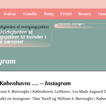
Kultur
Familie
Bolig
Fritid
Beauty
Sun
Opdag de Mest Spæ
Krimi Bøger
lsidigheden af
sjakker til kvinder i
de sæsoner
agram
i Københavns … – Instagram
liam S. Burroughs i Københavns Lufthavn. /via Mads Aagaard 
) on Instagram: “Dan Turell og William S. Burroughs i Køb