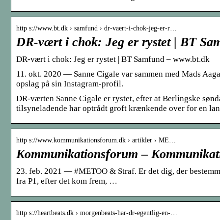
http s://www.bt.dk › samfund › dr-vaert-i-chok-jeg-er-r…
DR-vært i chok: Jeg er rystet | BT Sa
DR-vært i chok: Jeg er rystet | BT Samfund – www.bt.dk
11. okt. 2020 — Sanne Cigale var sammen med Mads Aagaar
opslag på sin Instagram-profil.
DR-værten Sanne Cigale er rystet, efter at Berlingske sønd
tilsyneladende har optrådt groft krænkende over for en la
http s://www.kommunikationsforum.dk › artikler › ME…
Kommunikationsforum – Kommunikat
23. feb. 2021 — #METOO & Straf. Er det dig, der bestemm
fra P1, efter det kom frem, …
http s://heartbeats.dk › morgenbeats-har-dr-egentlig-en-…