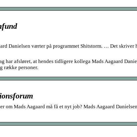
mfund
d Danielsen værter på programmet Shitstorm. … Det skriver h
ag har afsløret, at hendes tidligere kollega Mads Aagaard Dani
ng række personer.
ionsforum
er om Mads Aagaard må få et nyt job? Mads Aagaard Danielsen 