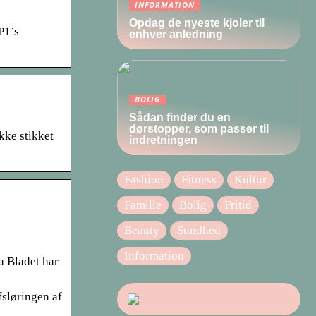
INFORMATION
Opdag de nyeste kjoler til
P1’s
enhver anledning
BOLIG
Sådan finder du en
dørstopper, som passer til
kke stikket
indretningen
Fashion
Fitness
Kultur
Familie
Bolig
Fritid
Beauty
Sundhed
Information
a Bladet har
sløringen af