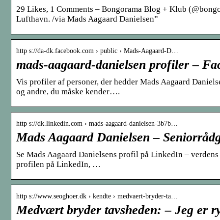
29 Likes, 1 Comments – Bongorama Blog + Klub (@bongor
Lufthavn. /via Mads Aagaard Danielsen”
http s://da-dk.facebook.com › public › Mads-Aagaard-D…
mads-aagaard-danielsen profiler – F
Vis profiler af personer, der hedder Mads Aagaard Danie
og andre, du måske kender….
http s://dk.linkedin.com › mads-aagaard-danielsen-3b7b…
Mads Aagaard Danielsen – Seniorrådg
Se Mads Aagaard Danielsens profil på LinkedIn – verdens s
profilen på LinkedIn, …
http s://www.seoghoer.dk › kendte › medvaert-bryder-ta…
Medvært bryder tavsheden: – Jeg er r