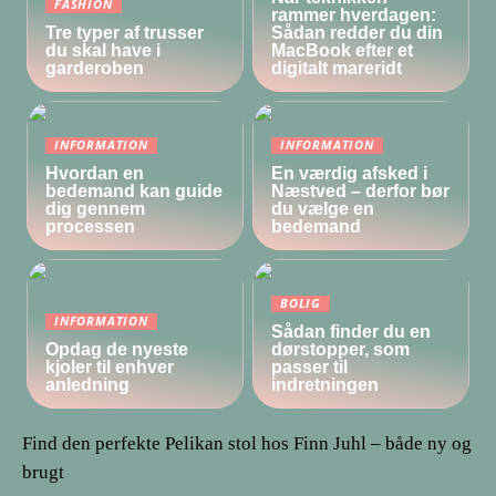
FASHION
rammer hverdagen:
Tre typer af trusser
Sådan redder du din
du skal have i
MacBook efter et
garderoben
digitalt mareridt
INFORMATION
INFORMATION
Hvordan en
En værdig afsked i
bedemand kan guide
Næstved – derfor bør
dig gennem
du vælge en
processen
bedemand
BOLIG
INFORMATION
Sådan finder du en
Opdag de nyeste
dørstopper, som
kjoler til enhver
passer til
anledning
indretningen
Find den perfekte Pelikan stol hos Finn Juhl – både ny og
brugt