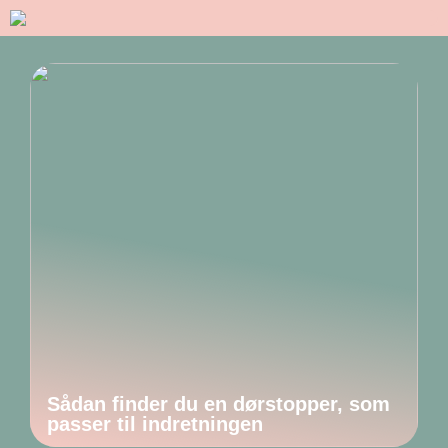
Sådan finder du en dørstopper, som
passer til indretningen