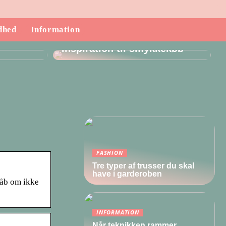
dhed
Information
ndende
Inspiration til smykkekøb
FASHION
Tre typer af trusser du skal
have i garderoben
håb om ikke
INFORMATION
Når teknikken rammer