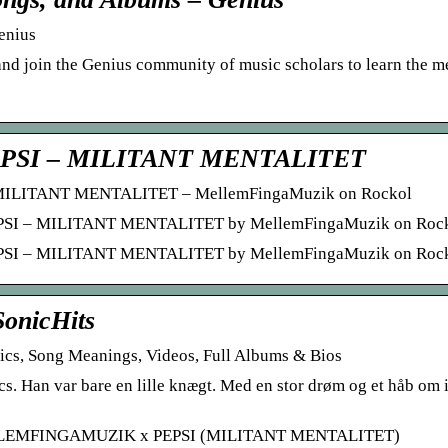
enius
and join the Genius community of music scholars to learn the 
EPSI – MILITANT MENTALITET
– MILITANT MENTALITET – MellemFingaMuzik on Rockol
PSI – MILITANT MENTALITET by MellemFingaMuzik on Rock
EPSI – MILITANT MENTALITET by MellemFingaMuzik on Roc
nicHits
, Song Meanings, Videos, Full Albums & Bios
 var bare en lille knægt. Med en stor drøm og et håb om ik
: MELLEMFINGAMUZIK x PEPSI (MILITANT MENTALITET)