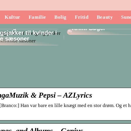
Kultur
Familie
Bolig
Fritid
Beauty
Sun
Opdag de Mest Spæ
lsidigheden af
Krimi Bøger
sjakker til kvinder i
de sæsoner
ingaMuzik & Pepsi – AZLyrics
[Branco:] Han var bare en lille knægt med en stor drøm. Og et 
ngs, and Albums – Genius