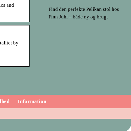
cs and
Find den perfekte Pelikan stol hos
Finn Juhl – både ny og brugt
alitet by
dhed
Information