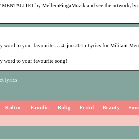
NTALITET by MellemFingaMuzik and see the artwork, lyri
 word to your favourite … 4. jun 2015 Lyrics for Militant Ment
y word to your favourite song!
t lyrics
Kultur
Familie
Bolig
Fritid
Beauty
Sun