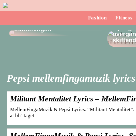
Sådan finder du en
Fashion
Fitness
dørstopper, som passer til
Opdag a
indretningen
overgang
skiften
Pepsi mellemfingamuzik lyrics
Militant Mentalitet Lyrics – MellemF
MellemFingaMuzik & Pepsi Lyrics. “Militant Mentalitet”. 
at bli’ taget
MellemFingaMuzik & Pepsi Lyrics, So