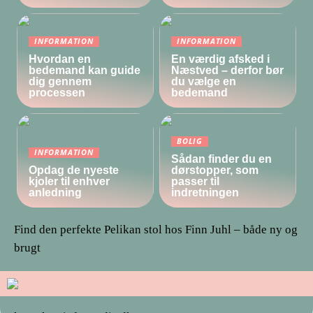
INFORMATION
INFORMATION
Hvordan en
En værdig afsked i
bedemand kan guide
Næstved – derfor bør
dig gennem
du vælge en
processen
bedemand
BOLIG
INFORMATION
Sådan finder du en
Opdag de nyeste
dørstopper, som
kjoler til enhver
passer til
anledning
indretningen
Find den perfekte Pelikan stol hos Finn Juhl – både ny og
brugt