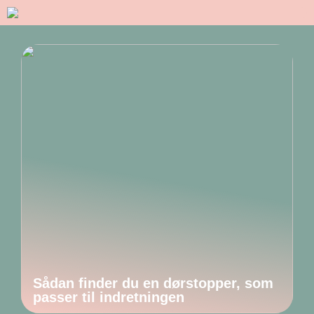
Sådan finder du en dørstopper, som
passer til indretningen