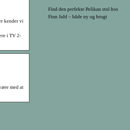
Find den perfekte Pelikan stol hos
Finn Juhl – både ny og brugt
er kender vi
ere i TV 2-
 være med at