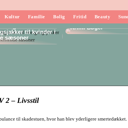
Kultur
Familie
Bolig
Fritid
Beauty
Sun
Opdag de Mest Spæ
lsidigheden af
Krimi Bøger
sjakker til kvinder i
de sæsoner
 2 – Livsstil
lance til skadestuen, hvor han blev yderligere smertedækket.