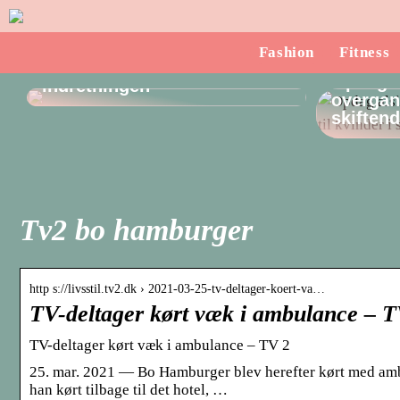
Sådan finder du en
Fashion
Fitness
dørstopper, som passer til
Opdag a
indretningen
overgang
skiften
Tv2 bo hamburger
http s://livsstil.tv2.dk › 2021-03-25-tv-deltager-koert-va…
TV-deltager kørt væk i ambulance – TV
TV-deltager kørt væk i ambulance – TV 2
25. mar. 2021 — Bo Hamburger blev herefter kørt med ambu
han kørt tilbage til det hotel, …