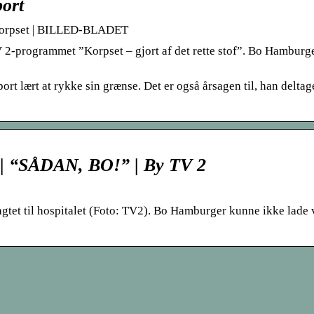
ort
i Korpset | BILLED-BLADET
V 2-programmet ”Korpset – gjort af det rette stof”. Bo Hamburg
rt lært at rykke sin grænse. Det er også årsagen til, han deltag
 | “SÅDAN, BO!” | By TV 2
gtet til hospitalet (Foto: TV2). Bo Hamburger kunne ikke lade