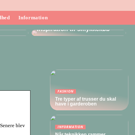
dhed
Information
ndende
Inspiration til smykkekøb
FASHION
Tre typer af trusser du skal
have i garderoben
 Senere blev
INFORMATION
Når teknikken rammer