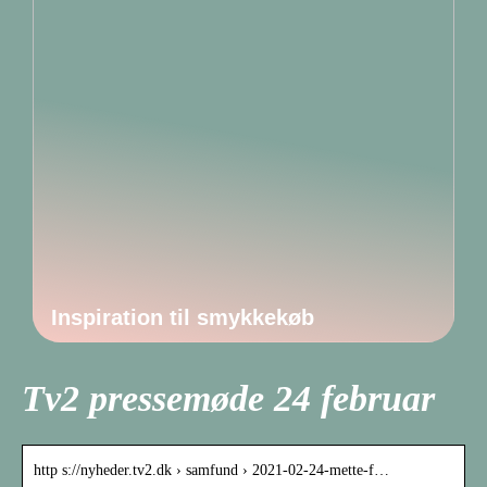
Inspiration til smykkekøb
Tv2 pressemøde 24 februar
http s://nyheder.tv2.dk › samfund › 2021-02-24-mette-f…