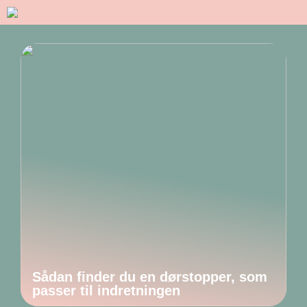
Sådan finder du en dørstopper, som
passer til indretningen