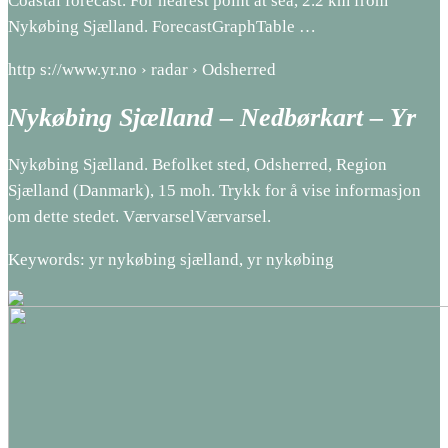
Coastal forecast. For nearest point at sea, 2.2 km from
Nykøbing Sjælland. ForecastGraphTable …
http s://www.yr.no › radar › Odsherred
Nykøbing Sjælland – Nedbørkart – Yr
Nykøbing Sjælland. Befolket sted, Odsherred, Region
Sjælland (Danmark), 15 moh. Trykk for å vise informasjon
om dette stedet. VærvarselVærvarsel.
Keywords: yr nykøbing sjælland, yr nykøbing