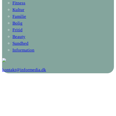
Fitness
Kultur
Familie
Bolig
Fritid
Beauty
Sundhed
Information
kontakt@informedia.dk