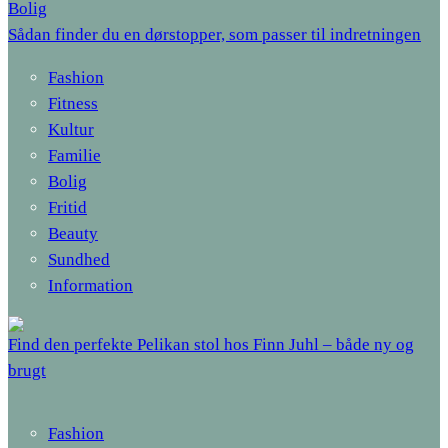
Bolig
Sådan finder du en dørstopper, som passer til indretningen
Fashion
Fitness
Kultur
Familie
Bolig
Fritid
Beauty
Sundhed
Information
Find den perfekte Pelikan stol hos Finn Juhl – både ny og
brugt
Fashion