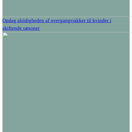
Opdag alsidigheden af overgangsjakker til kvinder i
skiftende sæsoner