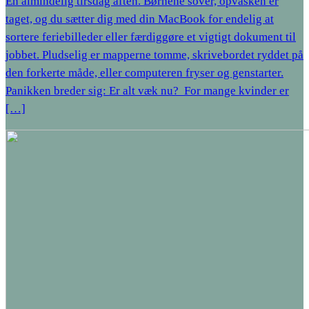
En almindelig tirsdag aften. Børnene sover, opvasken er
taget, og du sætter dig med din MacBook for endelig at
sortere feriebilleder eller færdiggøre et vigtigt dokument til
jobbet. Pludselig er mapperne tomme, skrivebordet ryddet på
den forkerte måde, eller computeren fryser og genstarter.
Panikken breder sig: Er alt væk nu?​ ​ For mange kvinder er
[…]