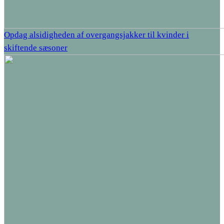
Opdag alsidigheden af overgangsjakker til kvinder i
skiftende sæsoner