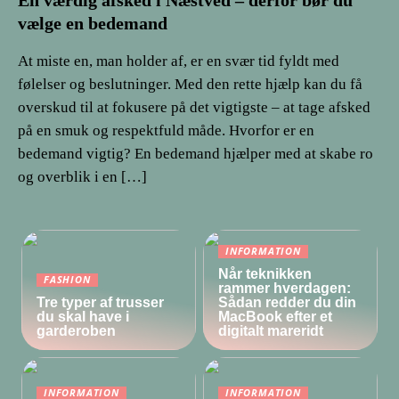
En værdig afsked i Næstved – derfor bør du
vælge en bedemand
At miste en, man holder af, er en svær tid fyldt med
følelser og beslutninger. Med den rette hjælp kan du få
overskud til at fokusere på det vigtigste – at tage afsked
på en smuk og respektfuld måde. Hvorfor er en
bedemand vigtig? En bedemand hjælper med at skabe ro
og overblik i en […]
INFORMATION
Når teknikken
FASHION
rammer hverdagen:
Tre typer af trusser
Sådan redder du din
du skal have i
MacBook efter et
garderoben
digitalt mareridt
INFORMATION
INFORMATION