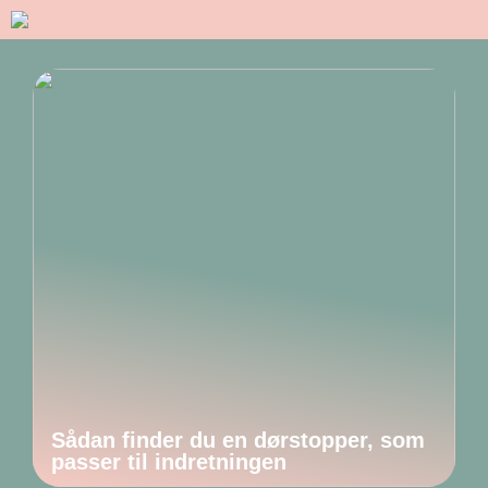
Sådan finder du en dørstopper, som
passer til indretningen